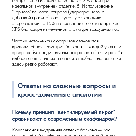
потерю тепла из помещения на 8–12% даже при
идеальной внутренней отделке. 5. Использование
“черного” пенополистирола (ударопрочного, с
добавкой графита) дает суточную экономию
энергопотерь до 16% по сравнению со стандартным
XPS благодаря измененной структуре воздушных пор.
Частым источником сюрпризов становится
криволинейная геометрия балкона — каждый угол или
эркер требует индивидуального расчета “точки росы” и
выбора специфической панели, а шаблонные решения
здесь редко работают.
Ответы на сложные вопросы и
кросс-доменные аналогии
Почему принцип “вентилируемый пирог”
сравнивают с современным скафандром?
Комплексная внутренняя отделка балкона — как
многослойный скафандр космонавта: каждый модуль