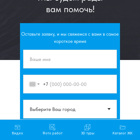
вам помочь!
Наши менеджеры используют
WhatsApp для
связи,
напишите нам для консультации
Оставьте заявку, и мы свяжемся с вами в самое
короткое время
+7
Нажимая на кнопку, вы даете
согласие на обработку персональных
данных
и соглашаетесь c
политикой конфиденциальности
Видео
Фото работ
3D туры
Каталог ЖК
Отправить