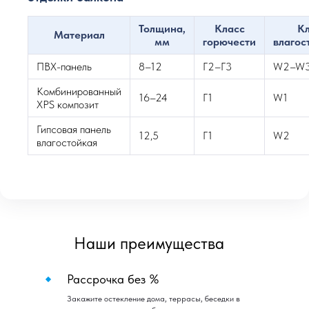
Толщина,
Класс
К
Материал
мм
горючести
влагос
ПВХ-панель
8–12
Г2–Г3
W2–W
Комбинированный
16–24
Г1
W1
XPS композит
Гипсовая панель
12,5
Г1
W2
влагостойкая
Наши преимущества
Рассрочка без %
Закажите остекление дома, террасы, беседки в