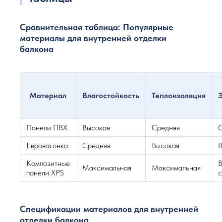
Сравнительная таблица: Популярные
материалы для внутренней отделки
балкона
Материал
Влагостойкость
Теплоизоляция
Панели ПВХ
Высокая
Средняя
Евровагонка
Средняя
Высокая
В
Композитные
В
Максимальная
Максимальная
панели XPS
с
Спецификации материалов для внутренней
отделки балкона