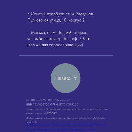
г. Санкт-Петербург, ст. м. Звездная,
Пулковская улица, 10, корпус 2
г. Москва, ст. м. Водный стадион,
ул. Выборгская, д. 16с1, оф. 705а
(только для корреспонденции)
© 2008—2026 ООО "Окландия"
ИНН
7810827730
ОГРН
1117847195223
Товарный знак "Окландия" защищен законом. Свидетельство о
регистрации №
975047
Информация, размещенная на сайте, не является публичной
офертой
Политика конфиденциальности и обработки данных
Согласие на обработку персональных данных