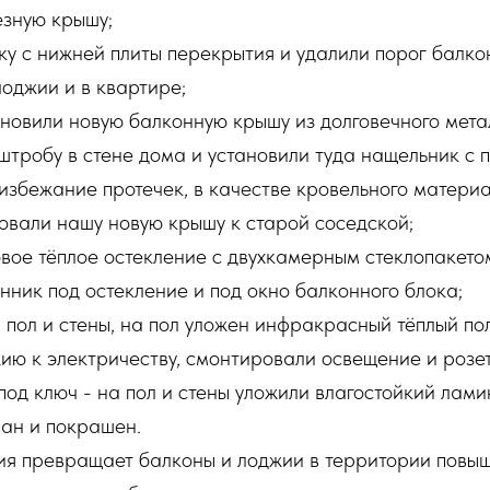
зную крышу;
жку с нижней плиты перекрытия и удалили порог балко
лоджии и в квартире;
тановили новую балконную крышу из долговечного мет
штробу в стене дома и установили туда нащельник с 
избежание протечек, в качестве кровельного матери
овали нашу новую крышу к старой соседской;
вое тёплое остекление с двухкамерным стеклопакетом
нник под остекление и под окно балконного блока;
, пол и стены, на пол уложен инфракрасный тёплый пол
ию к электричеству, смонтировали освещение и розет
под ключ - на пол и стены уложили влагостойкий лами
ван и покрашен.
я превращает балконы и лоджии в территории повы