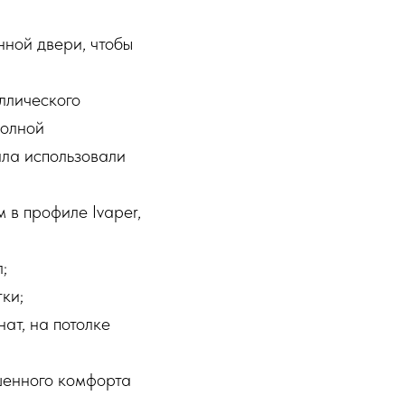
нной двери, чтобы
аллического
полной
ала использовали
 в профиле Ivaper,
;
ки;
нат, на потолке
шенного комфорта