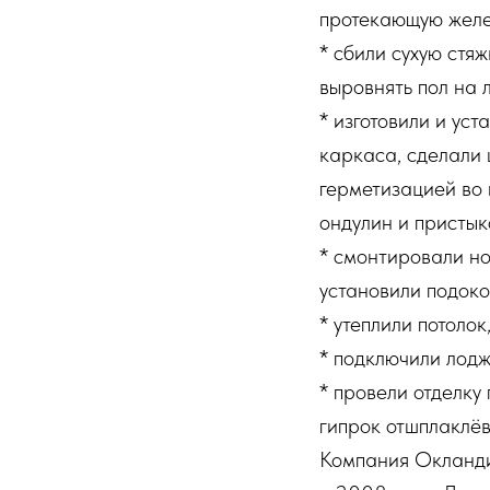
протекающую желе
* сбили сухую стя
выровнять пол на 
* изготовили и ус
каркаса, сделали 
герметизацией во 
ондулин и пристык
* смонтировали но
установили подоко
* утеплили потолок
* подключили лодж
* провели отделку 
гипрок отшплаклё
Компания Окланди