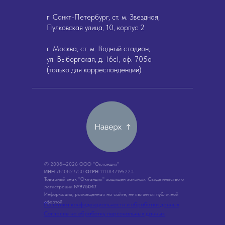
г. Санкт-Петербург, ст. м. Звездная,
Пулковская улица, 10, корпус 2
г. Москва, ст. м. Водный стадион,
ул. Выборгская, д. 16с1, оф. 705а
(только для корреспонденции)
© 2008—2026 ООО "Окландия"
ИНН
7810827730
ОГРН
1117847195223
Товарный знак "Окландия" защищен законом. Свидетельство о
регистрации №
975047
Информация, размещенная на сайте, не является публичной
офертой
Политика конфиденциальности и обработки данных
Согласие на обработку персональных данных