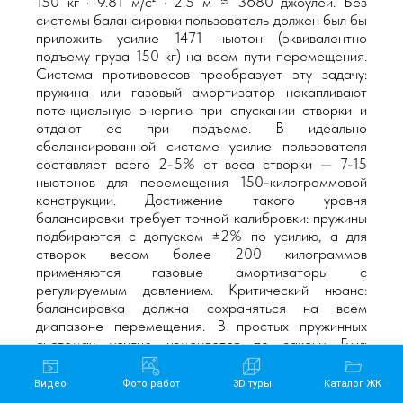
150 кг · 9.81 м/с² · 2.5 м ≈ 3680 джоулей. Без
системы балансировки пользователь должен был бы
приложить усилие 1471 ньютон (эквивалентно
подъему груза 150 кг) на всем пути перемещения.
Система противовесов преобразует эту задачу:
пружина или газовый амортизатор накапливают
потенциальную энергию при опускании створки и
отдают ее при подъеме. В идеально
сбалансированной системе усилие пользователя
составляет всего 2-5% от веса створки — 7-15
ньютонов для перемещения 150-килограммовой
конструкции. Достижение такого уровня
балансировки требует точной калибровки: пружины
подбираются с допуском ±2% по усилию, а для
створок весом более 200 килограммов
применяются газовые амортизаторы с
регулируемым давлением. Критический нюанс:
балансировка должна сохраняться на всем
диапазоне перемещения. В простых пружинных
системах усилие изменяется по закону Гука
(линейно с деформацией), что приводит к избытку
компенсации в верхней точке и недостатку в
Видео
Фото работ
3D туры
Каталог ЖК
нижней. Современные решения используют