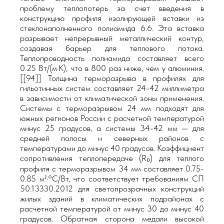
проблему теплопотерь за счет введения в
конструкцию профиля изолирующей вставки из
стеклонаполненного полиамида 6.6. Эта вставка
разрывает непрерывный металлический контур,
создавая барьер для теплового потока.
Теплопроводность полиамида составляет всего
0.25 Вт/(м·К), что в 800 раз ниже, чем у алюминия.
[[94]] Толщина терморазрыва в профилях для
гильотинных систем составляет 24-42 миллиметра
в зависимости от климатической зоны применения.
Системы с терморазрывом 24 мм подходят для
южных регионов России с расчетной температурой
минус 25 градусов, а системы 34-42 мм — для
средней полосы и северных районов с
температурами до минус 40 градусов. Коэффициент
сопротивления теплопередаче (R₀) для теплого
профиля с терморазрывом 34 мм составляет 0.75-
0.85 м²·°С/Вт, что соответствует требованиям СП
50.13330.2012 для светопрозрачных конструкций
жилых зданий в климатических подрайонах с
расчетной температурой от минус 30 до минус 40
градусов. Обратная сторона медали высокой