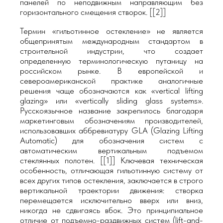
панелей по неподвижным направляющим без
горизонтального смещения створок. [[2]]
Термин «гильотинное остекление» не является
общепринятым международным стандартом в
строительной индустрии, что создает
определенную терминологическую путаницу на
российском рынке. В европейской и
североамериканской практике аналогичные
решения чаще обозначаются как «vertical lifting
glazing» или «vertically sliding glass systems».
Русскоязычное название закрепилось благодаря
маркетинговым обозначениям производителей,
использовавших аббревиатуру GLA (Glazing Lifting
Automatic) для обозначения систем с
автоматическим вертикальным подъемом
стеклянных полотен. [[1]] Ключевая техническая
особенность, отличающая гильотинную систему от
всех других типов остекления, заключается в строго
вертикальной траектории движения: створка
перемещается исключительно вверх или вниз,
никогда не сдвигаясь вбок. Это принципиальное
отличие от подъемно-раздвижных систем (lift-and-