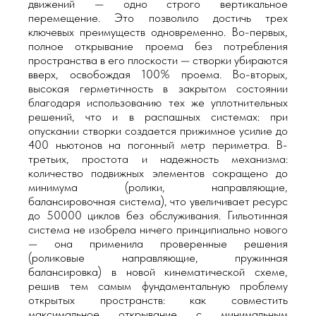
движений — одно строго вертикальное
перемещение. Это позволило достичь трех
ключевых преимуществ одновременно. Во-первых,
полное открывание проема без потребления
пространства в его плоскости — створки убираются
вверх, освобождая 100% проема. Во-вторых,
высокая герметичность в закрытом состоянии
благодаря использованию тех же уплотнительных
решений, что и в распашных системах: при
опускании створки создается прижимное усилие до
400 ньютонов на погонный метр периметра. В-
третьих, простота и надежность механизма:
количество подвижных элементов сокращено до
минимума (ролики, направляющие,
балансировочная система), что увеличивает ресурс
до 50000 циклов без обслуживания. Гильотинная
система не изобрела ничего принципиально нового
— она применила проверенные решения
(роликовые направляющие, пружинная
балансировка) в новой кинематической схеме,
решив тем самым фундаментальную проблему
открытых пространств: как совместить
максимальное открывание с минимальным