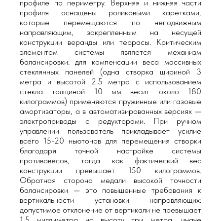
профиле по периметру. Верхняя и нижняя части
профиля оснащены роликовыми каретками,
которые перемещаются по неподвижным
направляющим, закрепленным на несущей
конструкции веранды или террасы. Критическим
элементом системы является механизм
балансировки: для компенсации веса массивных
стеклянных панелей (одна створка шириной 3
метра и высотой 2.5 метра с использованием
стекла толщиной 10 мм весит около 180
килограммов) применяются пружинные или газовые
амортизаторы, а в автоматизированных версиях —
электроприводы с редукторами. При ручном
управлении пользователь прикладывает усилие
всего 15-20 ньютонов для перемещения створки
благодаря точной настройке системы
противовесов, тогда как фактический вес
конструкции превышает 150 килограммов.
Обратная сторона медали высокой точности
балансировки — это повышенные требования к
вертикальности установки направляющих:
допустимое отклонение от вертикали не превышает
1.5 миллиметра на высоту три метра, иначе